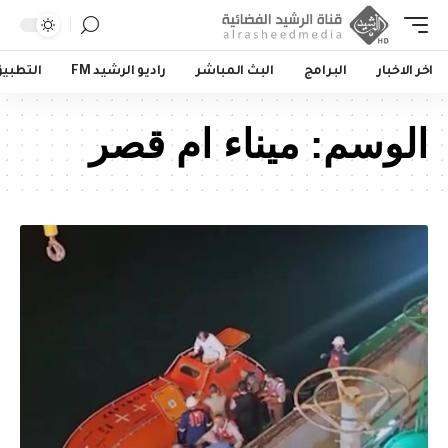
اخر الاخبار
البرامج
البث المباشر
راديو الرشيد FM
التطبي
الوسم:
ميناء ام قصر