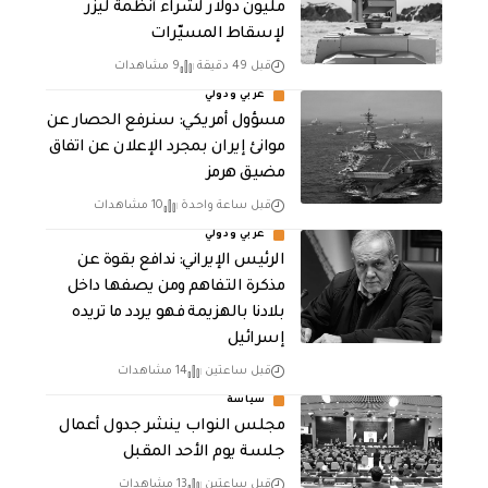
مليون دولار لشراء أنظمة ليزر
لإسقاط المسيّرات
قبل 49 دقيقة
9 مشاهدات
عربي ودولي
مسؤول أمريكي: سنرفع الحصار عن
موانئ إيران بمجرد الإعلان عن اتفاق
مضيق هرمز
قبل ساعة واحدة
10 مشاهدات
عربي ودولي
الرئيس الإيراني: ندافع بقوة عن
مذكرة التفاهم ومن يصفها داخل
بلادنا بالهزيمة فهو يردد ما تريده
إسرائيل
قبل ساعتين
14 مشاهدات
سياسة
مجلس النواب ينشر جدول أعمال
جلسة يوم الأحد المقبل
قبل ساعتين
13 مشاهدات