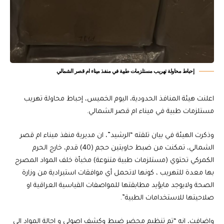
إحباط محاولة تهريب مستلزمات طبية في منفذ ميناء ام قصر الشمالي
اعلنت هيئة المنافذ الحدودية، اليوم الخميس، إحباط محاولة تهريب
مستلزمات طبية في ميناء ام قصر الشمالي.
وذكرت الهيئة في بيان تلقته “الرشيد”، ان مديرية منفذ ميناء ام قصر
الشمالي، تمكنت من ضبط حاويتين حجم (40) قدم، خارج الحرم
الكمركي تحتوي (مستلزمات طبية متنوعة) مخبأة خلف المواد المصرح
بها معدة للتهريب ، كونها لاتحمل أي موافقات استيرادية من وزارة
الصحة ولايوجد مايؤيد مطابقتها للمواصفات القياسية العراقية او
صلاحيتها للاستخدامات الطبية”.
واضافت، انه “تم تنظيم محضر ضبط وكشف اصولي و احالة المواد الى