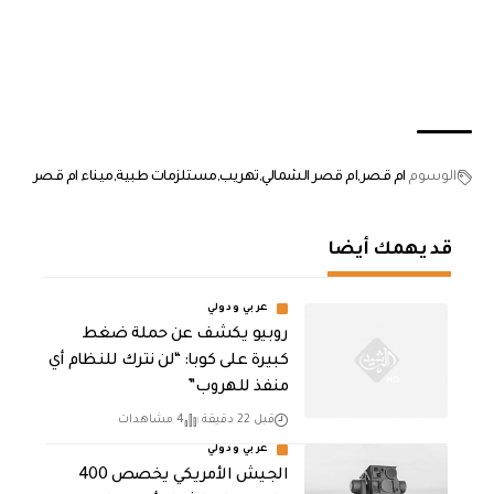
الوسوم
ام قصر
ام قصر الشمالي
تهريب
مستلزمات طبية
ميناء ام قصر
قد يهمك أيضا
عربي ودولي
روبيو يكشف عن حملة ضغط
كبيرة على كوبا: “لن نترك للنظام أي
منفذ للهروب”
قبل 22 دقيقة
4 مشاهدات
عربي ودولي
الجيش الأمريكي يخصص 400