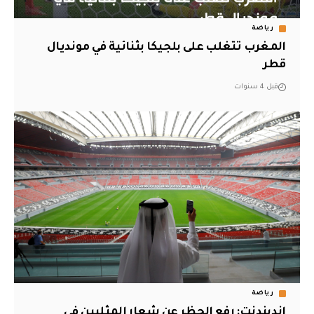
رياضة
المغرب تتغلب على بلجيكا بثنائية في مونديال
قطر
قبل 4 سنوات
رياضة
إندبندنت: رفع الحظر عن شعار المثليين في