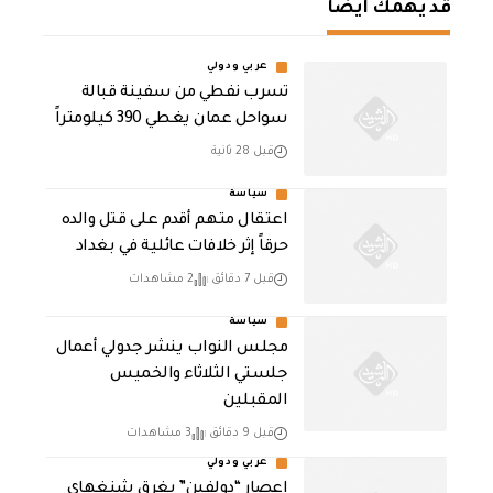
قد يهمك أيضا
عربي ودولي
تسرب نفطي من سفينة قبالة
سواحل عمان يغطي 390 كيلومتراً
قبل 28 ثانية
سياسة
اعتقال متهم أقدم على قتل والده
حرقاً إثر خلافات عائلية في بغداد
قبل 7 دقائق
2 مشاهدات
سياسة
مجلس النواب ينشر جدولي أعمال
جلستي الثلاثاء والخميس
المقبلين
قبل 9 دقائق
3 مشاهدات
عربي ودولي
إعصار “دولفين” يغرق شنغهاي