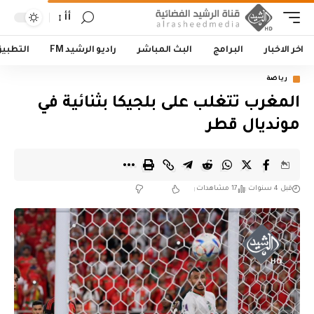
أأ
اخر الاخبار
البرامج
البث المباشر
راديو الرشيد FM
التطبي
رياضة
المغرب تتغلب على بلجيكا بثنائية في
مونديال قطر
قبل 4 سنوات
17 مشاهدات