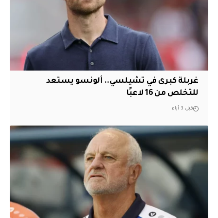
غربلة كبرى في تشيلسي.. ألونسو يستعد
للتخلص من 16 لاعبًا
قبل 3 أيام