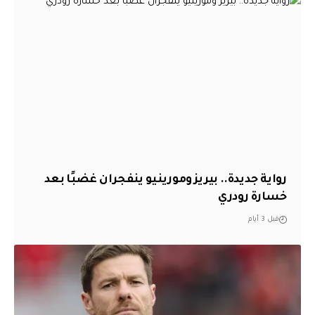
رواية جديدة.. بيريز ومورينيو ينفجران غضبًا بعد
خسارة رودري
قبل 3 أيام