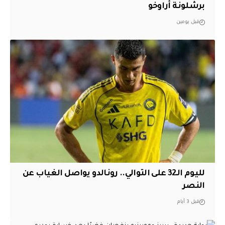
برشلونة أراوخو
قبل يومين
لليوم الـ32 على التوالي.. رونالدو يواصل الغياب عن
النصر
قبل 3 أيام