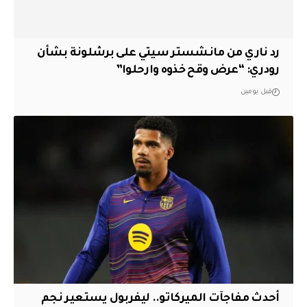
رد ناري من مانشستر سيتي على برشلونة بشأن
رودري: “عرض وقح خذوه وارحلوا”
قبل يومين
أحدث مفاجآت الميركاتو.. ليفربول يستعير نجم