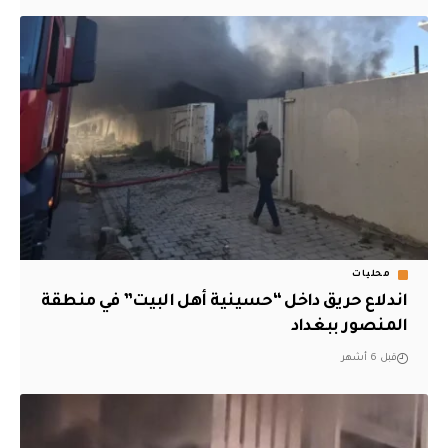
محليات
اندلاع حريق داخل “حسينية أهل البيت” في منطقة
المنصور ببغداد
قبل 6 أشهر