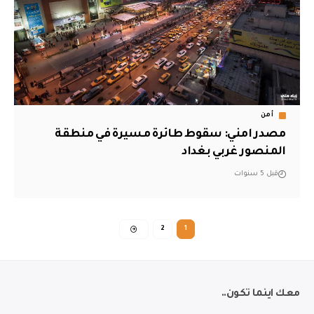
أمن
مصدر امني: سقوط طائرة مسيرة في منطقة
المنصور غربي بغداد
قبل 5 سنوات
2
1
معك اينما تكون..