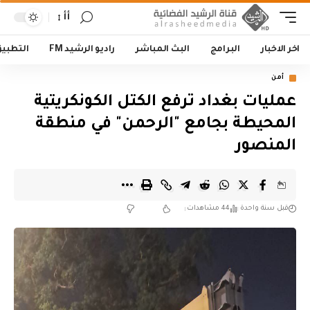
أأ
اخر الاخبار
البرامج
البث المباشر
راديو الرشيد FM
التطبي
أمن
عمليات بغداد ترفع الكتل الكونكريتية
المحيطة بجامع "الرحمن" في منطقة
المنصور
قبل سنة واحدة
44 مشاهدات