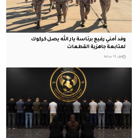
وفد أمني رفيع برئاسة يار الله يصل كركوك
لمتابعة جاهزية القطعات
قبل 13 ساعة