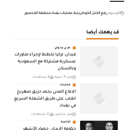
الوسوم
رفع الكتل الكونكريتية
عمليات بغداد
منطقة المنصور
قد يهمك أيضا
عربي ودولي
فيدان: تركيا تخطط لإجراء مناورات
عسكرية مشتركة مع السعودية
وباكستان
قبل 11 دقيقة
4 مشاهدات
محليات
الدفاع المدني يخمد حريق صهريج
انقلب على طريق الشعلة السريع
في بغداد
قبل ساعتين
22 مشاهدات
الثامنة
حكومة الزيدي.. حصاد الأشهر