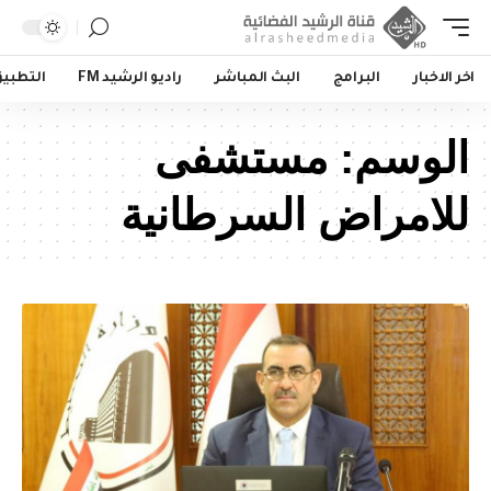
اخر الاخبار
البرامج
البث المباشر
راديو الرشيد FM
التطبي
الوسم:
مستشفى
للامراض السرطانية