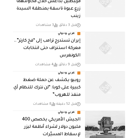
مرتبطين بداعش خلال محاولتهما
زرع عبوة ناسفة بمنطقة السيدة
زينب
قبل 3 دقائق
3 مشاهدات
عربي ودولي
إيران تستدرج ترامب إلى “فخ كارتر”..
معركة استنزاف حتى انتخابات
الكونغرس
قبل 9 دقائق
4 مشاهدات
عربي ودولي
روبيو يكشف عن حملة ضغط
كبيرة على كوبا: “لن نترك للنظام أي
منفذ للهروب”
قبل 52 دقيقة
8 مشاهدات
عربي ودولي
الجيش الأمريكي يخصص 400
مليون دولار لشراء أنظمة ليزر
لإسقاط المسيّرات