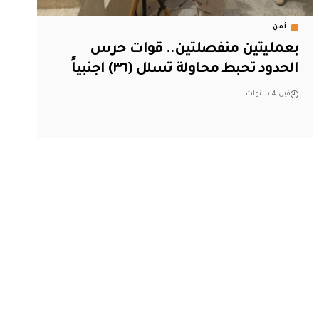
أمن
بعمليتين منفصلتين.. قوات حرس
الحدود تحبط محاولة تسلل (٣٦) اجنبياً
قبل 4 سنوات