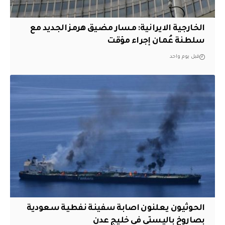
الخارجية الايرانية: مسار مضيق هرمز الجديد مع
سلطنة عُمان إجراء مؤقت
قبل يوم واحد
الحوثيون يعلنون اصابة سفينة نفطية سعودية
بصاروخ باليستي في خليج عدن