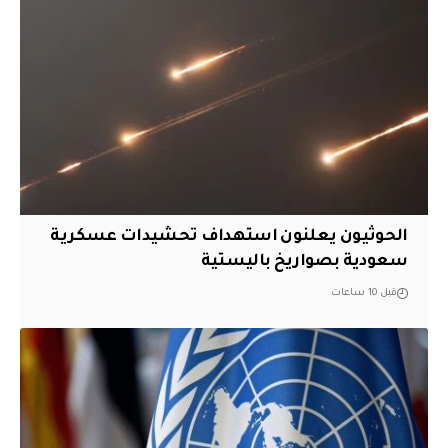
الحوثيون يعلنون استهداف تحشيدات عسكرية
سعودية بصواريخ باليستية
قبل 10 ساعات