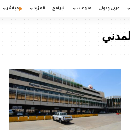
عربي ودولي
منوعات
البرامج
المزيد
مباشر
لمدني