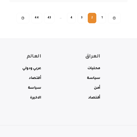
44
43
…
4
3
2
1
العراق
العالم
محليات
عربي ودولي
سياسة
أقتصاد
أمن
سياسة
أقتصاد
الاخيرة