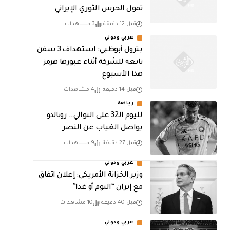
تمول الحرس الثوري الإيراني
قبل 12 دقيقة
3 مشاهدات
عربي ودولي
بترول أبوظبي: استهداف 3 سفن
تابعة للشركة أثناء عبورها هرمز
هذا الأسبوع
قبل 14 دقيقة
4 مشاهدات
رياضة
لليوم الـ32 على التوالي.. رونالدو
يواصل الغياب عن النصر
قبل 27 دقيقة
9 مشاهدات
عربي ودولي
وزير الخزانة الأمريكي: إعلان اتفاق
مع إيران “اليوم أو غدا”
قبل 40 دقيقة
10 مشاهدات
عربي ودولي