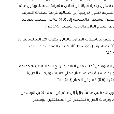
ون رعدية أحيانا في أماكن متفرقة منهما، ويكون غائماً
 السرعة تتحول تدريجياً إلى شمالية غربية معتدلة السرعة
(20-30) ك/س تنشط على فترات على بعض أقسام المنطقتين الوسطى والجنوبية إلى (40) ك/س مسببة تصاعد
 البلاد، والرؤية الأفقية (5-7)كم”.
وتابع البيان، أن “درجات الحرارة العظمى ليوم غدٍ الثلاثاء في جميع محافظات العراق، كالتالي: دهوك 29، السليمانية 30،
أربيل 31، نينوى 33، كركوك 34، صلاح الدين والأنبار 37، ديالى 39، بغداد وبابل وواسط 40، كربلاء المقدسة والنجف
غيوم في أغلب مدن البلاد، والرياح شمالية غربية خفيفة
ية مسببة تصاعد غبار محلي خفيف، ودرجات الحرارة
-5) كم”.
كون الطقس غائماً جزئياً إلى غائم في المنطقتين الوسطى
، ودرجات الحرارة تنخفض في المنطقتين الوسطى