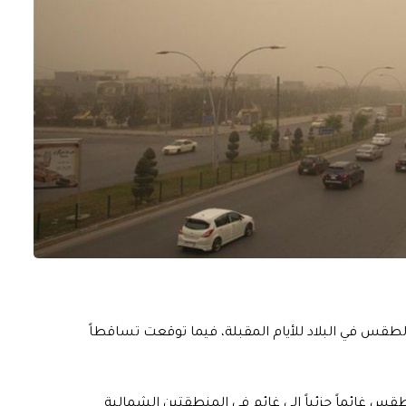
 الطقس في البلاد للأيام المقبلة، فيما توقعت تساقطاً
الطقس غائماً جزئياً إلى غائم في المنطقتين الشمالية