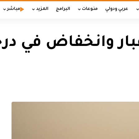
عربي ودولي
منوعات
البرامج
المزيد
مباشر
ر وانخفاض في درجا