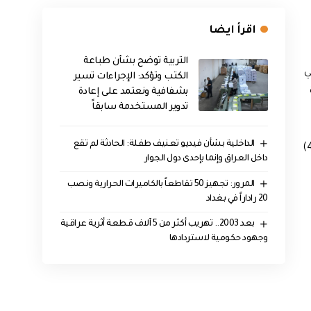
اقرأ ايضا
التربية توضح بشأن طباعة
ي
الكتب وتؤكد: الإجراءات تسير
بشفافية ونعتمد على إعادة
تدوير المستخدمة سابقاً
الداخلية بشأن فيديو تعنيف طفلة: الحادثة لم تقع
المنطقة الجنوبية، والرؤية الأفقية (6-8) كم وفي الغبار (2-4)
داخل العراق وإنما بإحدى دول الجوار
المرور: تجهيز 50 تقاطعاً بالكاميرات الحرارية ونصب
20 راداراً في بغداد
بعد 2003.. تهريب أكثر من 5 آلاف قطعة أثرية عراقية
وجهود حكومية لاستردادها