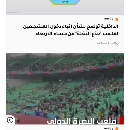
رياضة
الداخلية توضح بشأن انباء دخول المشجعين
لملعب "جذع النخلة" من مساء الاربعاء
قبل 4 سنوات
رياضة