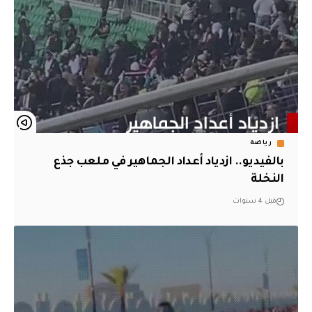
رياضة
بالفيديو.. ازدياد أعداد الجماهير في ملعب جذع
النخلة
قبل 4 سنوات