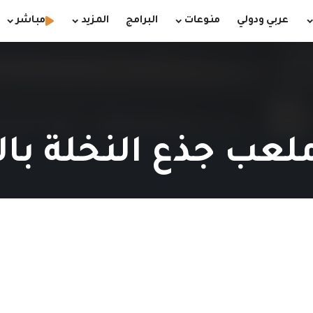
عربي ودولي
منوعات
البرامج
المزيد
مباشر
 ملعب جذع النخلة با