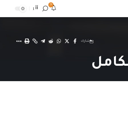
9
أأ
شارك
لكامل