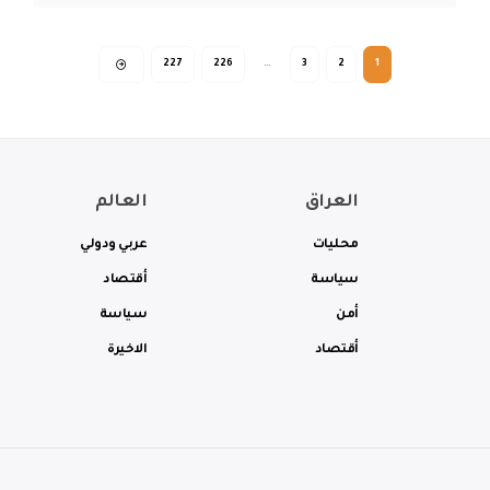
227
226
…
3
2
1
العراق
العالم
محليات
عربي ودولي
سياسة
أقتصاد
أمن
سياسة
أقتصاد
الاخيرة