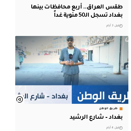
طقس العراق.. أربع محافظات بينها
بغداد تسجل الـ50 مئوية غداً
قبل 3 أيام
طريق الوطن
بغداد – شارع الرشيد
قبل 4 أيام