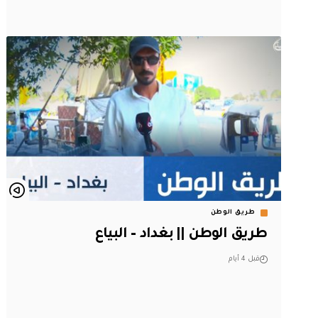
طريق الوطن
طريق الوطن || بغداد – البياع
قبل 4 أيام