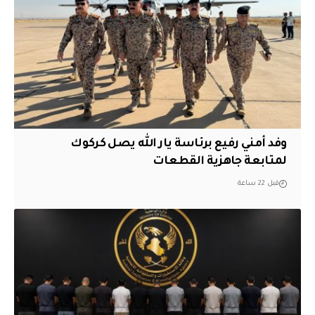
وفد أمني رفيع برئاسة يار الله يصل كركوك
لمتابعة جاهزية القطعات
قبل 22 ساعة