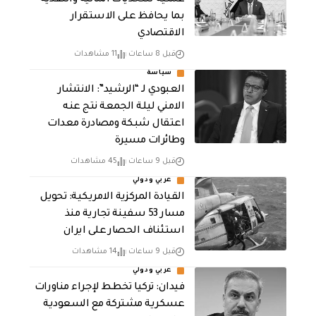
عملية للتحديات المالية والنقدية
بما يحافظ على الاستقرار
الاقتصادي
قبل 8 ساعات
11 مشاهدات
سياسة
العبودي لـ “الرشيد”: الانتشار
الامني ليلة الجمعة نتج عنه
اعتقال شبكة ومصادرة معدات
وطائرات مسيرة
قبل 9 ساعات
45 مشاهدات
عربي ودولي
القيادة المركزية الامريكية: تحويل
مسار 53 سفينة تجارية منذ
استئناف الحصار على ايران
قبل 9 ساعات
14 مشاهدات
عربي ودولي
فيدان: تركيا تخطط لإجراء مناورات
عسكرية مشتركة مع السعودية