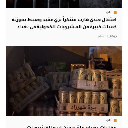
أمن
اعتقال جندي هارب متنكراً بزي عقيد وضبط بحوزته
كميات كبيرة من المشروبات الكحولية في بغداد
قبل 11 شهر
أمن