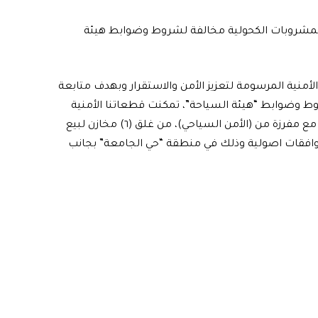
ع المشروبات الكحولية مخالفة لشروط وضوابط هيئة
لأمنية المرسومة لتعزيز الأمن والاستقرار وبهدف متابعة
ط وضوابط “هيئة السياحة”، تمكنت قطعاتنا الأمنية
متمثلة بقوة من (الفرقة الثانية شرطة اتحادية) بألاشتراك مع مفرزة من (الأمن السياحي)، من غلق (٦) مخازن لبيع
وافقات اصولية وذلك في منطقة “حي الجامعة” بجانب