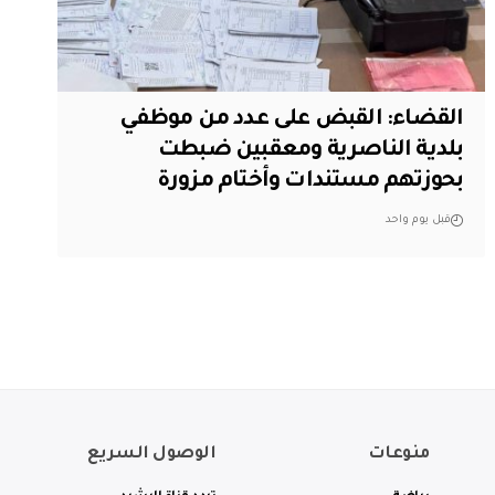
القضاء: القبض على عدد من موظفي
بلدية الناصرية ومعقبين ضبطت
بحوزتهم مستندات وأختام مزورة
قبل يوم واحد
منوعات
الوصول السريع