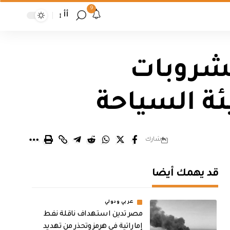
9
أأ
لبيع المشروبات
ة السياحة
شارك
قد يهمك أيضا
عربي ودولي
مصر تدين استهداف ناقلة نفط
إماراتية في هرمز وتحذر من تهديد