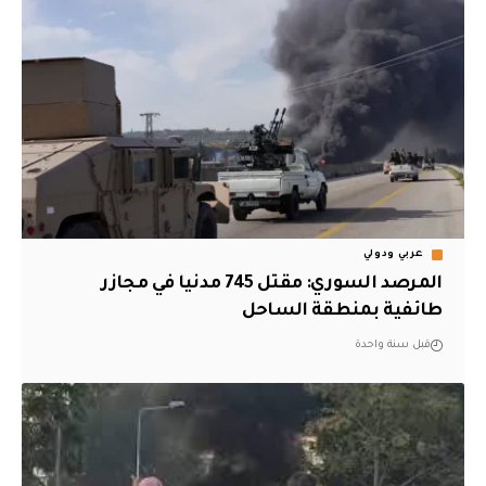
عربي ودولي
المرصد السوري: مقتل 745 مدنيا في مجازر
طائفية بمنطقة الساحل
قبل سنة واحدة