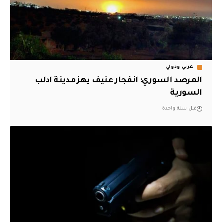
عربي ودولي
المرصد السوري: انفجار عنيف يهز مدينة ادلب
السورية
قبل سنة واحدة