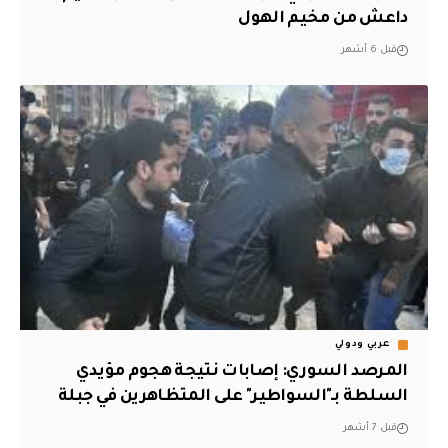
داعش من مخيم الهول
قبل 6 أشهر
عربي ودولي
المرصد السوري: إصابات نتيجة هجوم مؤيدي
السلطة بـ"السواطير" على المتظاهرين في جبلة
قبل 7 أشهر