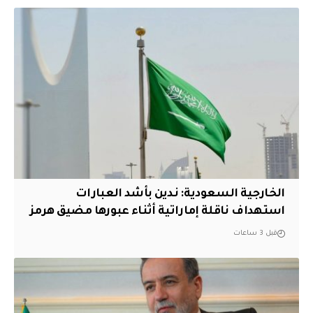
‏الخارجية السعودية: ندين بأشد العبارات
استهداف ناقلة إماراتية أثناء عبورها مضيق هرمز
قبل 3 ساعات