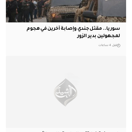
سوريا.. مقتل جندي وإصابة آخرين في هجوم
لمجهولين بدير الزور
قبل 4 ساعات