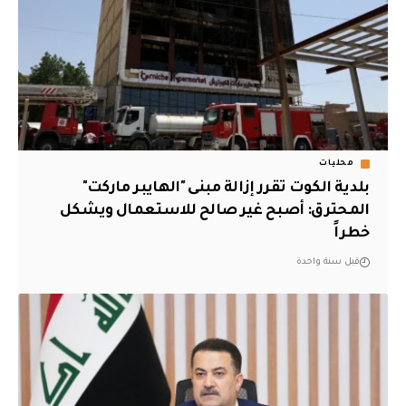
محليات
بلدية الكوت تقرر إزالة مبنى "الهايبر ماركت"
المحترق: أصبح غير صالح للاستعمال ويشكل
خطراً
قبل سنة واحدة