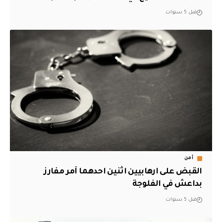
قبل 5 سنوات
أمن
القبض على ارهابيين اثنين احدهما آمر مفارز
بداعش في الفلوجة
قبل 5 سنوات