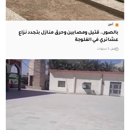
أمن
بالصور.. قتيل ومصابين وحرق منازل بتجدد نزاع
عشائري في الفلوجة
قبل 5 سنوات