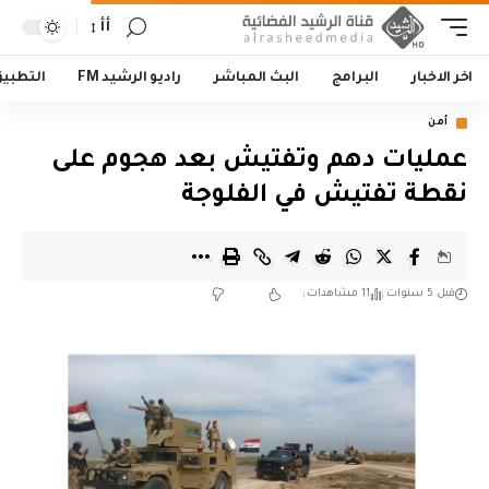
أأ
اخر الاخبار
البرامج
البث المباشر
راديو الرشيد FM
التطبي
أمن
عمليات دهم وتفتيش بعد هجوم على
نقطة تفتيش في الفلوجة
قبل 5 سنوات
11 مشاهدات