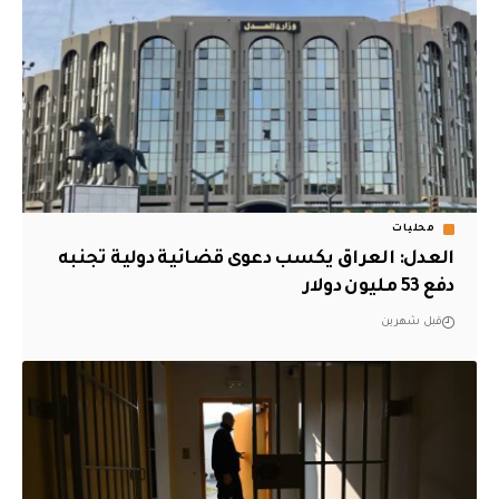
محليات
العدل: العراق يكسب دعوى قضائية دولية تجنبه
دفع 53 مليون دولار
قبل شهرين