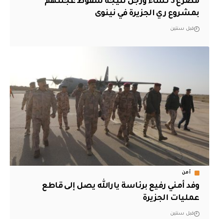
مصرع 3 نساء ورجل نتيجة سقوط عجلتهم
بمشروع ري الجزيرة في نينوى
قبل سنتين
أمن
وفد أمني رفيع برئاسة يارالله يصل إلى قاطع
عمليات الجزيرة
قبل سنتين