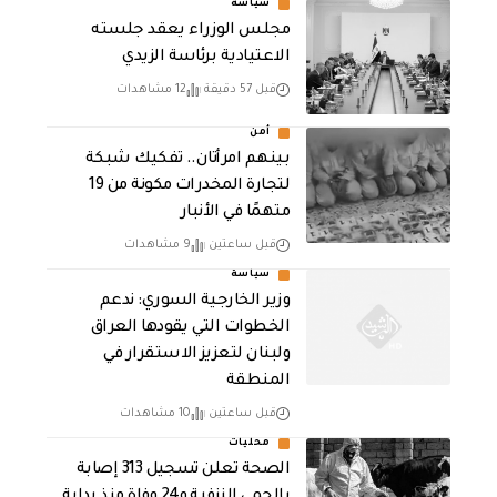
سياسة
مجلس الوزراء يعقد جلسته
الاعتيادية برئاسة الزيدي
قبل 57 دقيقة
12 مشاهدات
أمن
بينهم امرأتان.. تفكيك شبكة
لتجارة المخدرات مكونة من 19
متهمًا في الأنبار
قبل ساعتين
9 مشاهدات
سياسة
وزير الخارجية السوري: ندعم
الخطوات التي يقودها العراق
ولبنان لتعزيز الاستقرار في
المنطقة
قبل ساعتين
10 مشاهدات
محليات
الصحة تعلن تسجيل 313 إصابة
بالحمى النزفية و24 وفاة منذ بداية