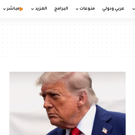
عربي ودولي
منوعات
البرامج
المزيد
مباشر