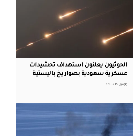
الحوثيون يعلنون استهداف تحشيدات
عسكرية سعودية بصواريخ باليستية
قبل 15 ساعة