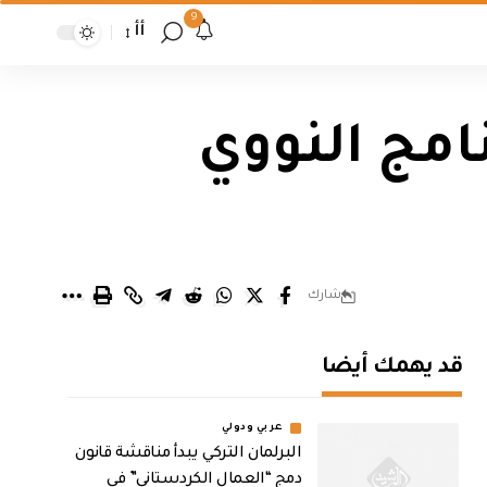
9
أأ
نامج النووي
شارك
قد يهمك أيضا
عربي ودولي
البرلمان التركي يبدأ مناقشة قانون
دمج “العمال الكردستاني” في