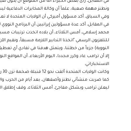
في المقابل، رأى بعض الخبراء أنه من المتوقع أن يكون تقي
ونطنز مهمة صعبة، علماً أن وكالة المخابرات الدفاعية ليس
وفي السياق، أكد مسؤول أميركي أن الولايات المتحدة لا تع
في المقابل، أكد عدة مسؤولين إيرانيين أن البرنامج النووي 
محمد إسلامي، أمس الثلاثاء، أن بلاده اتخذت ترتيبات مس
للتلفزيون الرسمي "اتخذنا التدابير اللازمة مسبقاً، ونقيم ا
النووية) جزءاً من خطتنا، ويتمثل هدفنا في تفادي أي تعطيل 
إلا أن ترامب عاد وكرر مجددا، اليوم الأربعاء، أن المواقع النو
الاستخباراتي.
وكا
كما ضربت منشأتي نطنز وأصفهان، بعد أيام من الحرب والم
ليعلن ترامب وبشكل مفاجئ، أمس الثلاثاء، وقف إطلاق النار