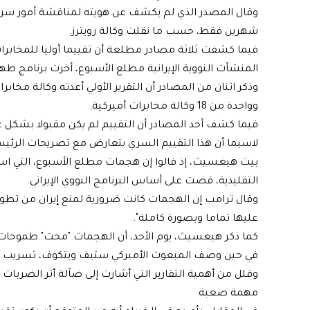
وقال المصدر الذي لم يكشف عن هويته لمناقشة أمور سرية، إ
شهرين فقط، حسب ما نقلت وكالة رويترز.
فيما كشفت ثلاثة مصادر مطلعة أن تقييما أوليا للمخابرا
المنشآت النووية الإيرانية مطلع الأسبوع، أخرت برنامج 
وذكر اثنان من المصادر أن التقرير الأولي أعدته وكالة مخابرا
وواحدة من 18 وكالة مخابرات أميركية.
فيما كشف أحد المصادر أن التقييم لم يكن مقبولا بشكل عام 
لاسيما أن هذا التقييم السري يتعارض مع تصريحات الرئيس 
بيت هيغسيث، إذ قالوا إن هجمات مطلع الأسبوع، التي اس
التقليدية، قضت على أساس البرنامج النووي الإيراني.
وقال ترامب إن الهجمات كانت ضرورية لمنع إيران من تطوير
عليها تماما وبصورة كاملة".
كما ذكر هيغسيث، يوم الأحد، أن الهجمات "محت" طموحات إي
في حين وصف المبعوث الأميركي ستيف ويتكوف، تسريب هذا 
وقلل من أهمية التقارير التي أشارت إلى ضآلة أثر الضربات ا
مهمة صعبة