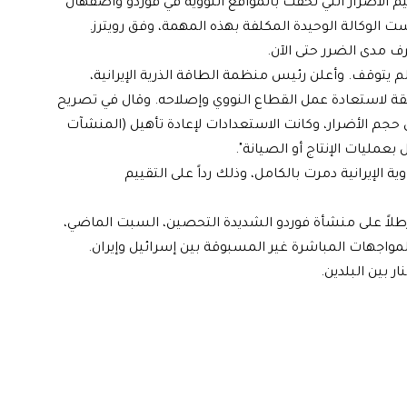
يم الأضرار التي لحقت بالمواقع النووية في فوردو وأصفهان
ت الوكالة الوحيدة المكلفة بهذه المهمة، وفق رويترز.
رف مدى الضرر حتى الآن.
لم يتوقف. وأعلن رئيس منظمة الطاقة الذرية الإيرانية،
بقة لاستعادة عمل القطاع النووي وإصلاحه. وقال في تصريح
لآن حجم الأضرار، وكانت الاستعدادات لإعادة تأهيل (المنشآت
بعمليات الإنتاج أو الصيانة".
وية الإيرانية دمرت بالكامل، وذلك رداً على التقييم
نت الولايات المتحدة ألقت نحو 12 قنبلة ضخمة تزن 30 رطلاً على منشأة فوردو الشديدة التحصين، السبت الماضي،
واجهات المباشرة غير المسبوقة بين إسرائيل وإيران.
 بين البلدين.