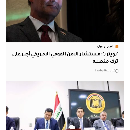
عربي ودولي
"رويترز": مستشار الامن القومي الامريكي أجبر على
ترك منصبه
قبل سنة واحدة