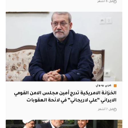
قبل 6 أشهر
عربي ودولي
الخزانة الامريكية تدرج أمين مجلس الامن القومي
الايراني “علي لاريجاني” في لائحة العقوبات
قبل 7 أشهر