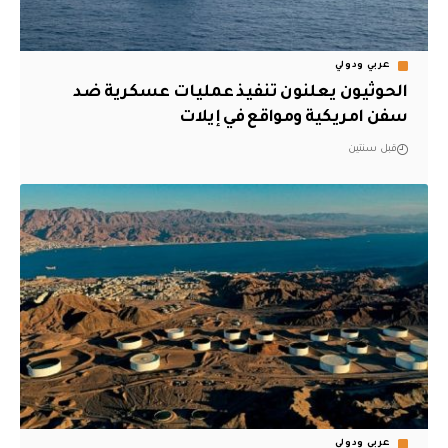
عربي ودولي
الحوثيون يعلنون تنفيذ عمليات عسكرية ضد
سفن امريكية ومواقع في إيلات
قبل سنتين
عربي ودولي