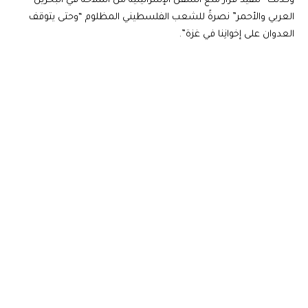
وكذلك “تنفيذ قرار منع السفن الإسرائيلية من الملاحة في البحرين
العربي والأحمر” نصرةً للشعب الفلسطيني المظلوم “وحتى يتوقف
العدوان على إخوانِنا في غزة”.