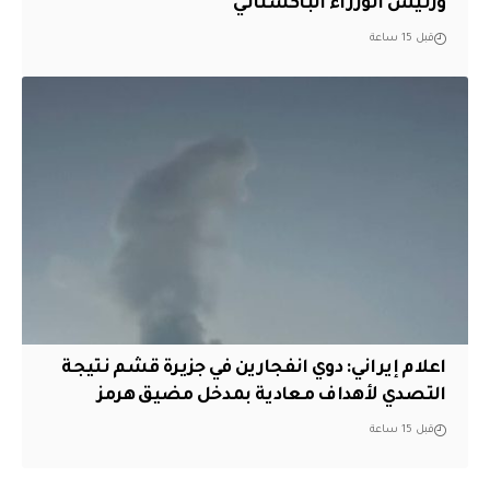
ورئيس الوزراء الباكستاني
قبل 15 ساعة
اعلام إيراني: دوي انفجارين في جزيرة قشم نتيجة
التصدي لأهداف معادية بمدخل مضيق هرمز
قبل 15 ساعة