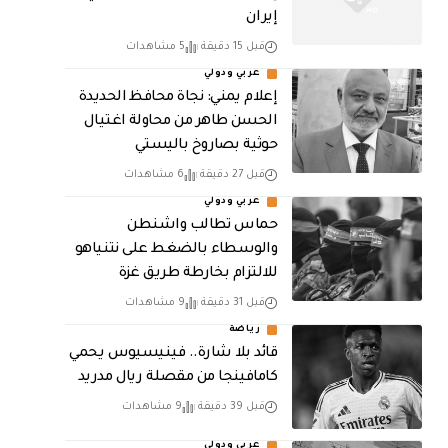
إيران
قبل 15 دقيقة
5 مشاهدات
عربي ودولي
إعلام يمني: نجاة محافظ الحديدة
الحسن طاهر من محاولة اغتيال
حوثية بصاروخ باليستي
قبل 27 دقيقة
6 مشاهدات
عربي ودولي
حماس تطالب واشنطن
والوسطاء بالضغط على نتنياهو
للالتزام بخارطة طريق غزة
قبل 31 دقيقة
9 مشاهدات
رياضة
قائد بلا شارة.. فينيسيوس يحمي
كامافينجا من مقصلة ريال مدريد
قبل 39 دقيقة
9 مشاهدات
عربي ودولي