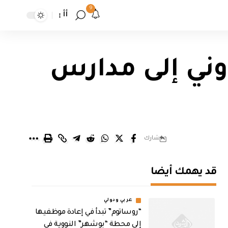
9
أأ
روني إلى مدارس
شارك
قد يهمك أيضا
عربي ودولي
“روساتوم” تبدأ في إعادة موظفيها
إلى محطة “بوشهر” النووية في