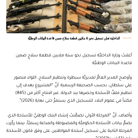
الداخلية تعلن تسجيل نحو 6 ملايين قطعة سلاح ضمن قاعدة البيانات الوطنيَّة
أعلنتْ وزارة الداخليَّة تسجيل نحو ستة ملايين قطعة سلاحٍ ضمن
قاعدة البيانات الوطنيَّة.
وأوضح المدير العامُّ لمديريَّة سيطرة وتنظيم السلاح، اللواء منصور
علي سلطان، بحسب الصحيفة الرسمية: أنَّ “المشروع يهدف إلى
تنظيم ملفِّ الأسلحة وحصرها بيد الدولة، عبر افتتاح أكثر من (845)
مكتباً في عموم البلاد للتسجيل الذي يستمرُّ حتى نهاية (2026)”.
وأضاف، أنَّ “المرحلة الأولى تضمَّنتْ إنشاء البنك الوطنيِّ للأسلحة الذي
يضمُّ بيانات الأسلحة الحكوميَّة والمضبوطة والمباعة رسميّاً، بينما ركّزت
المرحلة الثانية على تسجيل أسلحة المواطنين على وفق قانون الأسلحة