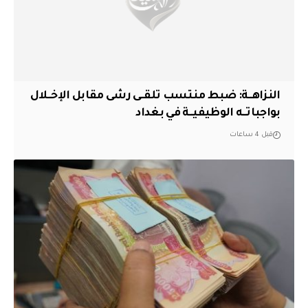
النزاهــة: ضبط منتسب تلقــى رشى مقابل الإخــلال
بواجباتــه الوظيفيــة في بغداد
قبل 4 ساعات