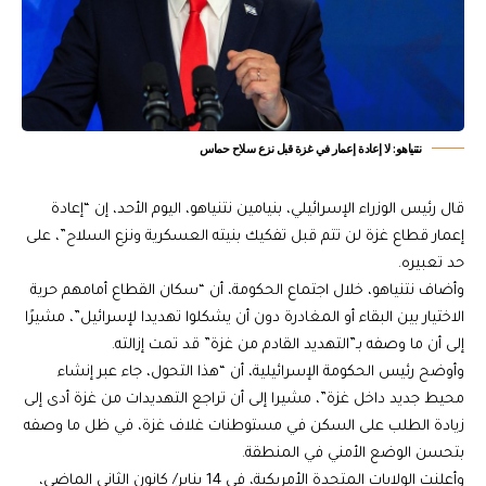
نتنياهو: لا إعادة إعمار في غزة قبل نزع سلاح حماس
قال رئيس الوزراء الإسرائيلي، بنيامين نتنياهو، اليوم الأحد، إن “إعادة
إعمار قطاع غزة لن تتم قبل تفكيك بنيته العسكرية ونزع السلاح”، على
حد تعبيره.
وأضاف نتنياهو، خلال اجتماع الحكومة، أن “سكان القطاع أمامهم حرية
الاختيار بين البقاء أو المغادرة دون أن يشكلوا تهديدا لإسرائيل”، مشيرًا
إلى أن ما وصفه بـ”التهديد القادم من غزة” قد تمت إزالته.
وأوضح رئيس الحكومة الإسرائيلية، أن “هذا التحول، جاء عبر إنشاء
محيط جديد داخل غزة”، مشيرا إلى أن تراجع التهديدات من غزة أدى إلى
زيادة الطلب على السكن في مستوطنات غلاف غزة، في ظل ما وصفه
بتحسن الوضع الأمني في المنطقة.
وأعلنت الولايات المتحدة الأمريكية، في 14 يناير/ كانون الثاني الماضي،