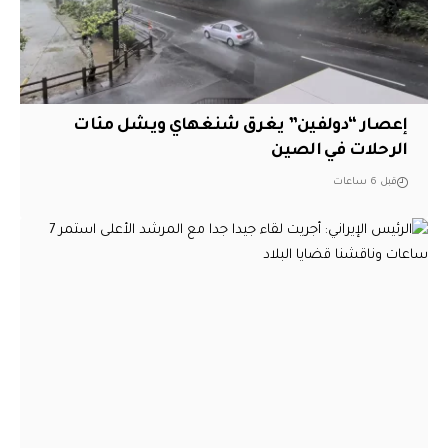
إعصار “دولفين” يغرق شنغهاي ويشل مئات
الرحلات في الصين
قبل 6 ساعات