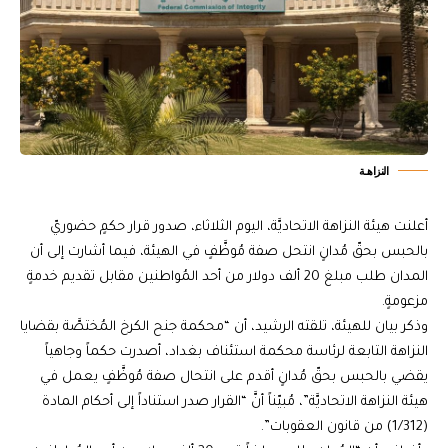
النزاهـة
أعلنت هيئة النزاهة الاتحاديَّة، اليوم الثلاثاء، صدور قرار حكمٍ حضوريّ
بالحبس بحقّ مُدانٍ انتحل صفة مُوظَّفٍ في الهيئة، فيما أشارت إلى أن
المدان طلب مبلغ 20 ألف دولار من أحد المُواطنين مقابل تقديم خدمةٍ
مزعومةٍ.
وذكر بيان للهيئة، تلقته الرشيد، أن “محكمة جنح الكرخ المُختصَّة بقضايا
النزاهة التابعة لرئاسة محكمة استئناف بغداد، أصدرت حكماً وجاهياً
يقضي بالحبس بحقّ مُدانٍ أقدم على انتحال صفة مُوظَّفٍ يعمل في
هيئة النزاهة الاتحاديَّة”، مُبيّناً أنَّ “القرار صدر استناداً إلى أحكام المادة
(1/312) من قانون العقوبات”.