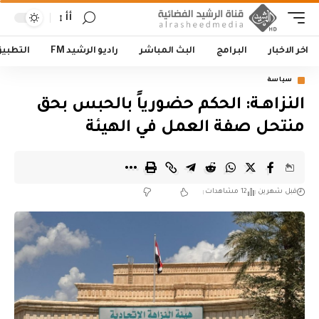
أأ
اخر الاخبار
البرامج
البث المباشر
راديو الرشيد FM
التطبي
سياسة
النزاهــة: الحكم حضورياً بالحبس بحق
منتحل صفة العمل في الهيئة
قبل شهرين
12 مشاهدات