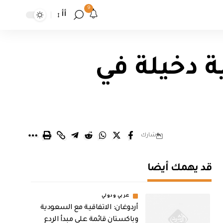
9
أأ
هرة سلبية دخيلة في
شارك
قد يهمك أيضا
عربي ودولي
أردوغان: الاتفاقية مع السعودية
وباكستان قائمة على مبدأ الردع