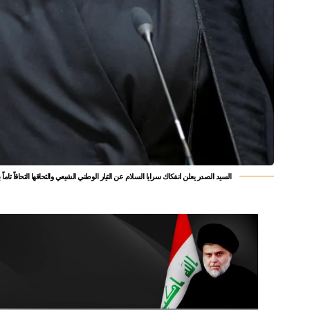
السيد الصدر يعلن انفكاك سرايا السلام عن التيار الوطني الشيعي والتحاقها التحاقاً تاماً ب