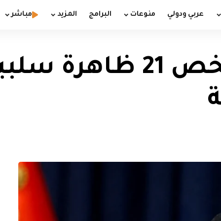
عربي ودولي
منوعات
البرامج
المزيد
مباشر
السيد الصدر يشخص 21 ظا
ة