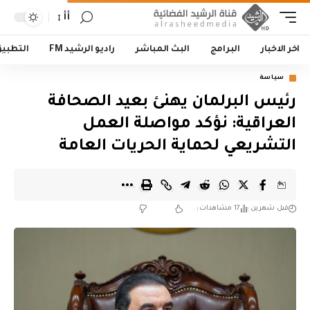
أأ
اخر الاخبار
البرامج
البث المباشر
راديو الرشيد FM
التطبي
سياسة
رئيس البرلمان يهنئ بعيد الصحافة
العراقية: نؤكد مواصلة العمل
التشريعي لحماية الحريات العامة
قبل شهرين
17 مشاهدات