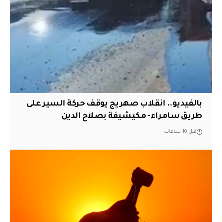
بالفيديو.. انقلاب صهريج يوقف حركة السير على
طريق سامراء- مكيشيفة بصلاح الدين
قبل 10 ساعات