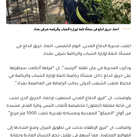
اخماد حريق اندلع في منشأة تابعة لوزارة الشباب والرياضة شرقي بغداد
اعلنت مديرية الدفاع المدني، اليوم الخميس، اخماد حريق اندلع في
منشأة تابعة لوزارة الشباب والرياضة شرقي بغداد.
وذكرت المديرية في بيان تلقته “الرشيد”، ان “فرقها أحكمت سيطرتها
على حريق اندلع داخل منشأة رياضية تابعة لوزارة الشباب والرياضة في
محيط ملعب الشعب الدولي بجانب الرصافة من العاصمة بغداد”.
​واوضحت، ان “فرق الدفاع المدني استنفرت لإخماد الحريق الذي نشب
في قاعة مغلقة (جملون) مخصصة لألعاب التنس وكرة القدم، مشيدة
من ألواح “الجينكو” المعدنية وبمساحة تقديرية بلغت 1000 متر مربع”.
واضافت، ان “فرق الإطفاء نجحت في تطويق النيران ومنع امتدادها إلى
المواقع المجاورة، مما أسهم في تقليل حجم الخسائر المادية وحماية