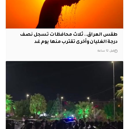
طقس العراق.. ثلاث محافظات تسجل نصف
درجة الغليان وأخرى تقترب منها يوم غد
قبل 12 ساعة