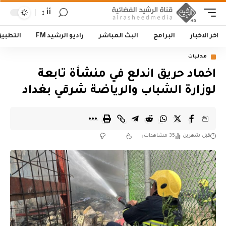
أأ
اخر الاخبار
البرامج
البث المباشر
راديو الرشيد FM
التطبي
محليات
اخماد حريق اندلع في منشأة تابعة
لوزارة الشباب والرياضة شرقي بغداد
قبل شهرين
35 مشاهدات