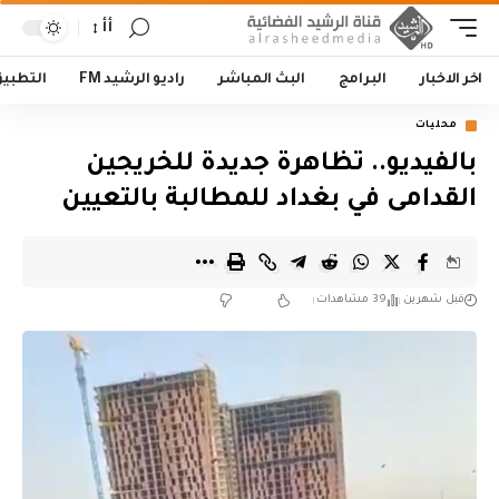
أأ
اخر الاخبار
البرامج
البث المباشر
راديو الرشيد FM
التطبي
محليات
بالفيديو.. تظاهرة جديدة للخريجين
القدامى في بغداد للمطالبة بالتعيين
قبل شهرين
39 مشاهدات