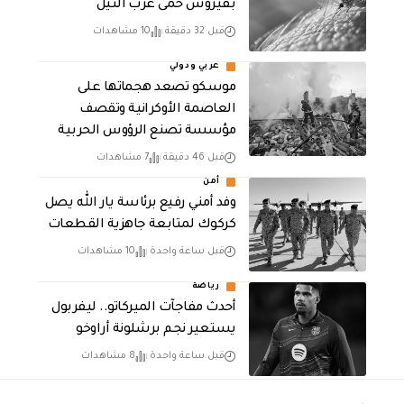
بفيروس حمى غرب النيل
قبل 32 دقيقة
10 مشاهدات
عربي ودولي
موسكو تصعد هجماتها على
العاصمة الأوكرانية وتقصف
مؤسسة تصنع الرؤوس الحربية
قبل 46 دقيقة
7 مشاهدات
أمن
وفد أمني رفيع برئاسة يار الله يصل
كركوك لمتابعة جاهزية القطعات
قبل ساعة واحدة
10 مشاهدات
رياضة
أحدث مفاجآت الميركاتو.. ليفربول
يستعير نجم برشلونة أراوخو
قبل ساعة واحدة
8 مشاهدات