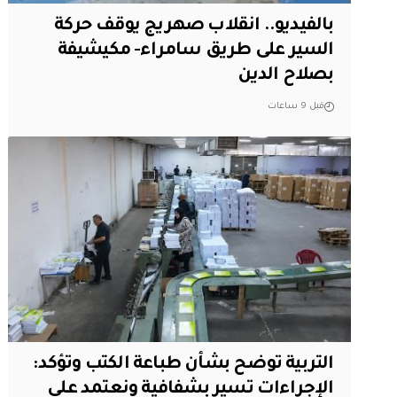
بالفيديو.. انقلاب صهريج يوقف حركة
السير على طريق سامراء- مكيشيفة
بصلاح الدين
قبل 9 ساعات
التربية توضح بشأن طباعة الكتب وتؤكد:
الإجراءات تسير بشفافية ونعتمد على