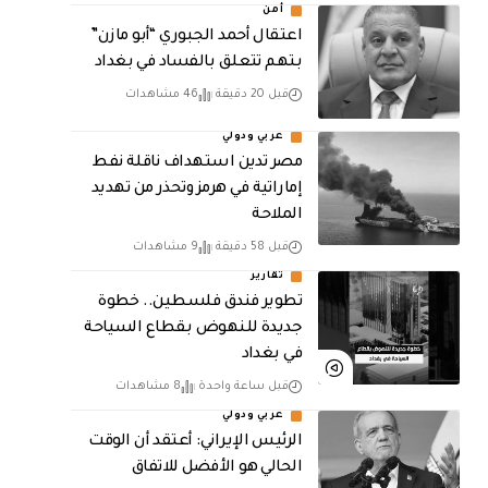
أمن
اعتقال أحمد الجبوري “أبو مازن”
بتهم تتعلق بالفساد في بغداد
قبل 20 دقيقة
46 مشاهدات
عربي ودولي
مصر تدين استهداف ناقلة نفط
إماراتية في هرمز وتحذر من تهديد
الملاحة
قبل 58 دقيقة
9 مشاهدات
تقارير
تطوير فندق فلسطين.. خطوة
جديدة للنهوض بقطاع السياحة
في بغداد
قبل ساعة واحدة
8 مشاهدات
عربي ودولي
الرئيس الإيراني: أعتقد أن الوقت
الحالي هو الأفضل للاتفاق