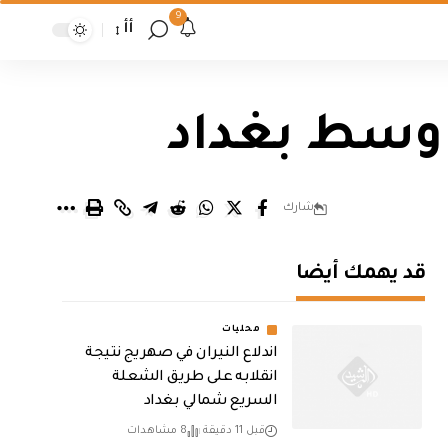
9
أأ
 وسط بغداد
شارك
قد يهمك أيضا
محليات
اندلاع النيران في صهريج نتيجة
انقلابه على طريق الشعلة
السريع شمالي بغداد
قبل 11 دقيقة
8 مشاهدات