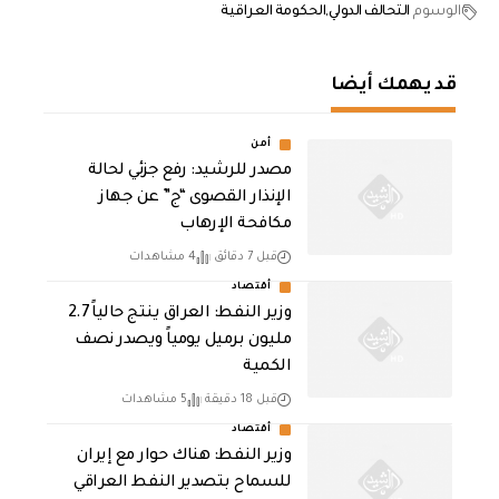
الوسوم
التحالف الدولي
الحكومة العراقية
قد يهمك أيضا
أمن
مصدر للرشيد: رفع جزئي لحالة
الإنذار القصوى “ج” عن جهاز
مكافحة الإرهاب
قبل 7 دقائق
4 مشاهدات
أقتصاد
وزير النفط: العراق ينتج حالياً 2.7
مليون برميل يومياً ويصدر نصف
الكمية
قبل 18 دقيقة
5 مشاهدات
أقتصاد
وزير النفط: هناك حوار مع إيران
للسماح بتصدير النفط العراقي