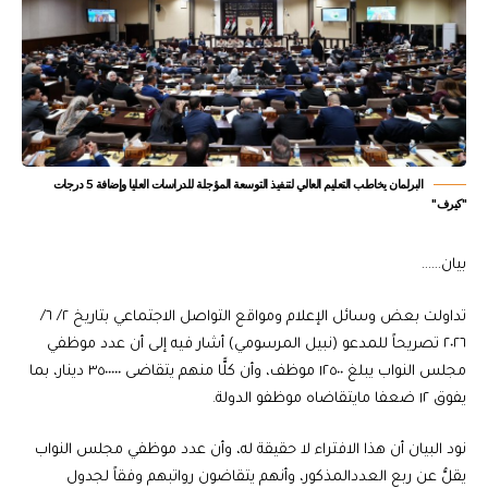
البرلمان يخاطب التعليم العالي لتنفيذ التوسعة المؤجلة للدراسات العليا وإضافة 5 درجات
"كيرف"
بيان……
تداولت بعض وسائل الإعلام ومواقع التواصل الاجتماعي بتاريخ ٢/ ٦/
٢٠٢٦ تصريحاً للمدعو (نبيل المرسومي) أشار فيه إلى أن عدد موظفي
مجلس النواب يبلغ ١٢٥٠٠ موظف، وأن كلًّا منهم يتقاضى ٣٥٠٠٠٠٠ دينار، بما
يفوق ١٢ ضعفا مايتقاضاه موظفو الدولة.
نود البيان أن هذا الافتراء لا حقيقة له، وأن عدد موظفي مجلس النواب
يقلُّ عن ربع العددالمذكور، وأنهم يتقاضون رواتبهم وفقاً لجدول