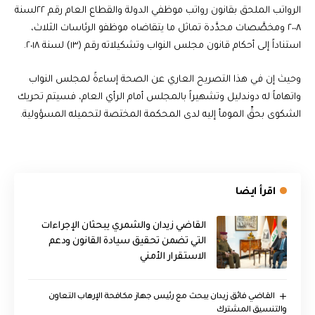
الرواتب الملحق بقانون رواتب موظفي الدولة والقطاع العام رقم ٢٢لسنة
٢٠٠٨ ومخصَّصات محدَّدة تماثل ما يتقاضاه موظفو الرئاسات الثلاث،
استناداً إلى أحكام قانون مجلس النواب وتشكيلاته رقم (١٣) لسنة ٢٠١٨.
وحيث إن في هذا التصريح العاري عن الصحة إساءةً لمجلس النواب
واتهاماً له دوندليل وتشهيراً بالمجلس أمام الرأي العام، فسيتم تحريك
الشكوى بحقِّ المومأ إليه لدى المحكمة المختصة لتحميله المسؤولية.
اقرأ ايضا
القاضي زيدان والشمري يبحثان الإجراءات
التي تضمن تحقيق سيادة القانون ودعم
الاستقرار الأمني
القاضي فائق زيدان يبحث مع رئيس جهاز مكافحة الإرهاب التعاون
والتنسيق المشترك