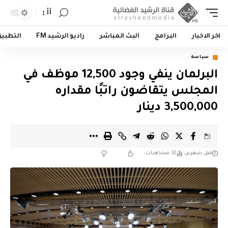
أأ
اخر الاخبار
البرامج
البث المباشر
راديو الرشيد FM
التطبي
سياسة
البرلمان ينفي وجود 12,500 موظف في
المجلس يتقاضون راتبًا مقداره
3,500,000 دينار
قبل شهرين
32 مشاهدات