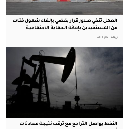
العمل تنفي صدور قرار يقضي بإلغاء شمول فئات
من المستفيدين بإعانة الحماية الاجتماعية
قبل يوم واحد
النفط يواصل التراجع مع ترقب نتيجة محادثات