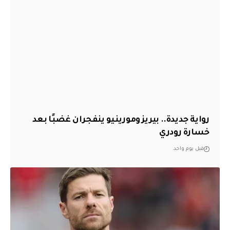
رواية جديدة.. بيريز ومورينيو ينفجران غضبًا بعد
خسارة رودري
قبل يوم واحد