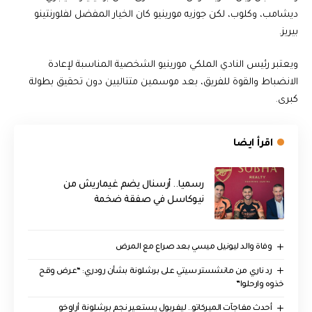
ديشامب، وكلوب، لكن جوزيه مورينيو كان الخيار المفضل لفلورنتينو
بيريز.
ويعتبر رئيس النادي الملكي مورينيو الشخصية المناسبة لإعادة
الانضباط والقوة للفريق، بعد موسمين متتاليين دون تحقيق بطولة
كبرى.
اقرأ ايضا
رسميا.. أرسنال يضم غيماريش من
نيوكاسل في صفقة ضخمة
وفاة والد ليونيل ميسي بعد صراع مع المرض
رد ناري من مانشستر سيتي على برشلونة بشأن رودري: “عرض وقح
خذوه وارحلوا”
أحدث مفاجآت الميركاتو.. ليفربول يستعير نجم برشلونة أراوخو