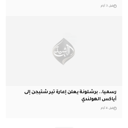
قبل 3 أيام
رسميا.. برشلونة يعلن إعارة تير شتيجن إلى
أياكس الهولندي
قبل 4 أيام