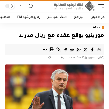
أأ
اخر الاخبار
البرامج
البث المباشر
راديو الرشيد FM
التطبي
رياضة
مورينيو يوقع عقده مع ريال مدريد
قبل شهرين
55 مشاهدات