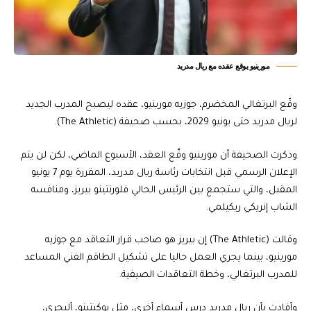
مورينيو يوقع عقده مع ريال مدريد
وقّع البرتغالي المخضرم، جوزيه مورينيو، عقده ليصبح المدرب الجديد
لريال مدريد حتى يونيو 2029، بحسب صحيفة (The Athletic).
وذكرت الصحيفة أن مورينيو وقّع العقد، الأسبوع الماضي، لكن لن يتم
الإعلان الرسمي قبل انتخابات رئاسة ريال مدريد، المقررة يوم 7 يونيو
المقبل، والتي ستجمع بين الرئيس الحالي فلورنتينو بيريز، ومنافسه
الشاب إنريكي ريكيلمي.
وقالت (The Athletic) إن بيريز هو صاحب قرار التعاقد مع جوزيه
مورينيو، بينما يجري العمل حاليا على تشكيل الطاقم الفني المساعد
للمدرب البرتغالي، وخطة التعاقدات الصيفية.
وأفادت بأن ريال مدريد درس أسماء أخرى، مثل بوكيتينو، أليجري،