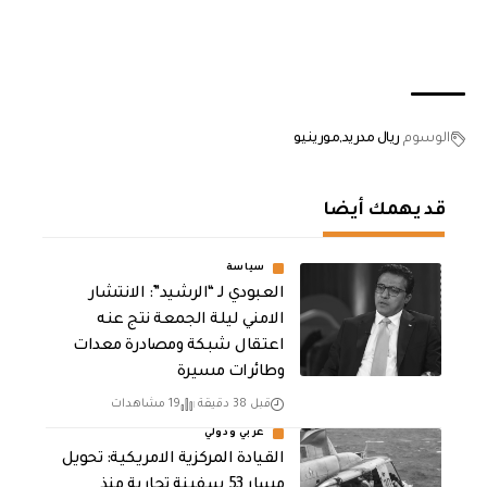
الوسوم
ريال مدريد
مورينيو
قد يهمك أيضا
سياسة
العبودي لـ “الرشيد”: الانتشار
الامني ليلة الجمعة نتج عنه
اعتقال شبكة ومصادرة معدات
وطائرات مسيرة
قبل 38 دقيقة
19 مشاهدات
عربي ودولي
القيادة المركزية الامريكية: تحويل
مسار 53 سفينة تجارية منذ