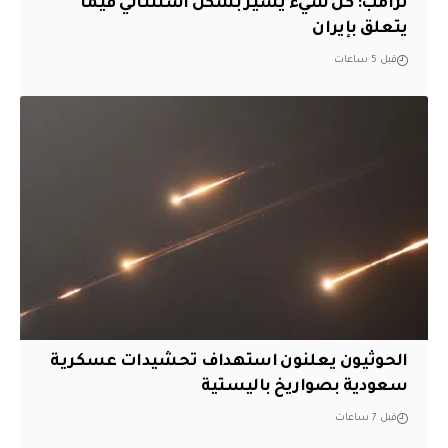
ترامب: كل شيء يسير بشكل استثنائي فيما
يتعلق بإيران
قبل 5 ساعات
الحوثيون يعلنون استهداف تحشيدات عسكرية
سعودية بصواريخ باليستية
قبل 7 ساعات