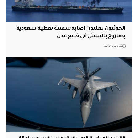
الحوثيون يعلنون اصابة سفينة نفطية سعودية
بصاروخ باليستي في خليج عدن
قبل يوم واحد