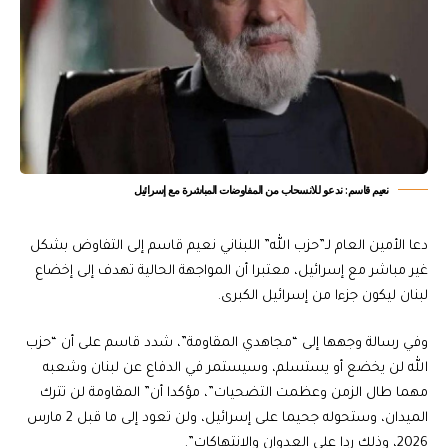
نعيم قاسم: ندعو للانسحاب من المفاوضات المباشرة مع إسرائيل
دعا الأمين العام لـ”حزب الله” اللبناني نعيم قاسم إلى التفاوض بشكل
غير مباشر مع إسرائيل، معتبرا أن المواجهة الحالية تهدف إلى إخضاع
لبنان ليكون جزءا من إسرائيل الكبرى.
وفي رسالة وجهها إلى “مجاهدي المقاومة”، شدد قاسم على أن “حزب
الله لن يخضع أو يستسلم، وسيستمر في الدفاع عن لبنان وشعبه
مهما طال الزمن وعظمت التضحيات”، مؤكدا أن” المقاومة لن تترك
الميدان، وستحوله جحيما على إسرائيل، ولن تعود إلى ما قبل 2 مارس
2026، وذلك ردا على العدوان والانتهاكات”.