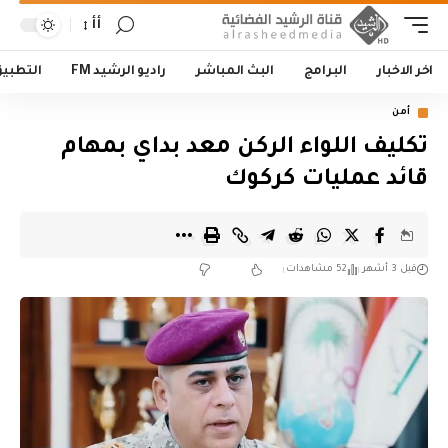
أأ
اخر الاخبار
البرامج
البث المباشر
راديو الرشيد FM
التطبي
أمن
تكليف اللواء الركن معد بداي بمهام
قائد عمليات كركوك
قبل 3 أشهر
52 مشاهدات