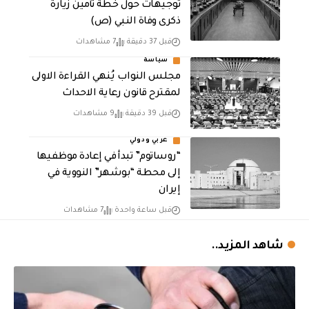
توجيهات حول خطة تأمين زيارة
ذكرى وفاة النبي (ص)
قبل 37 دقيقة
7 مشاهدات
سياسة
مجلس النواب يُنهي القراءة الاولى
لمقترح قانون رعاية الاحداث
قبل 39 دقيقة
9 مشاهدات
عربي ودولي
“روساتوم” تبدأ في إعادة موظفيها
إلى محطة “بوشهر” النووية في
إيران
قبل ساعة واحدة
7 مشاهدات
شاهد المزيد..