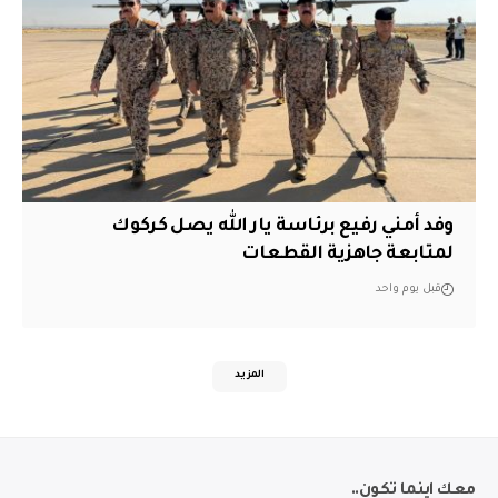
وفد أمني رفيع برئاسة يار الله يصل كركوك
لمتابعة جاهزية القطعات
قبل يوم واحد
المزيد
معك اينما تكون..