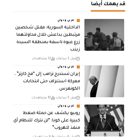
قد يهمك أيضا
عربي ودولي
الداخلية السورية: مقتل شخصين
مرتبطين بداعش خلال محاولتهما
زرع عبوة ناسفة بمنطقة السيدة
زينب
قبل 5 ساعات
12 مشاهدات
عربي ودولي
إيران تستدرج ترامب إلى “فخ كارتر”..
معركة استنزاف حتى انتخابات
الكونغرس
قبل 5 ساعات
10 مشاهدات
عربي ودولي
روبيو يكشف عن حملة ضغط
كبيرة على كوبا: “لن نترك للنظام أي
منفذ للهروب”
قبل 6 ساعات
9 مشاهدات