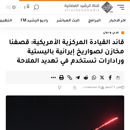
أأ
اخر الاخبار
البرامج
البث المباشر
راديو الرشيد FM
التطبي
عربي ودولي
قائد القيادة المركزية الأمريكية: قصفنا
مخازن لصواريخ إيرانية باليستية
ورادارات تستخدم في تهديد الملاحة
قبل 5 أشهر
22 مشاهدات