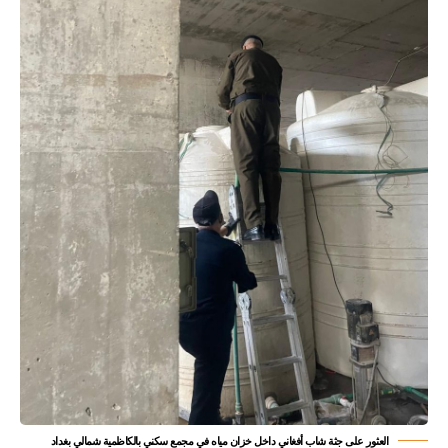
العثور على جثة شاب أفغاني داخل خزان مياه في مجمع سكني بالكاظمية شمالي بغداد