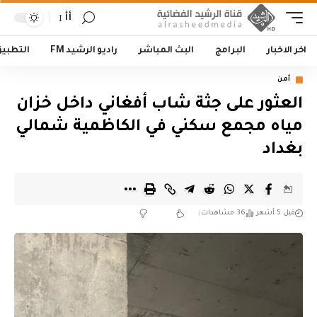
أأ
اخر الاخبار
البرامج
البث المباشر
راديو الرشيد FM
التطبي
أمن
العثور على جثة شاب أفغاني داخل خزان
مياه مجمع سكني في الكاظمية شمالي
بغداد
قبل 5 أشهر
36 مشاهدات